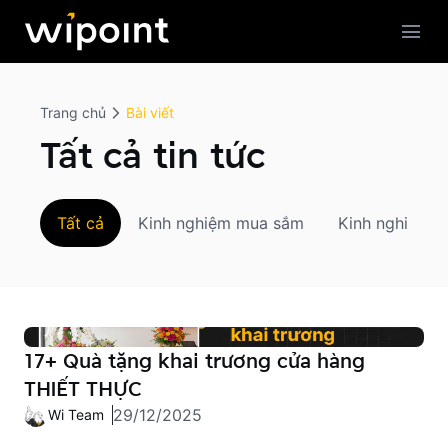
Trang chủ
Tính năng
Trang chủ
Bài viết
Tin tức
Tất cả tin tức
Tải ứng dụng
Kinh nghiệm mua sắm
Kinh nghiệm kinh doanh
Google Play
Tất cả
Kinh nghiệm mua sắm
Kinh nghiệm k
App Store
17+ Quà tặng khai trương cửa hàng
THIẾT THỰC
29/12/2025
Wi Team